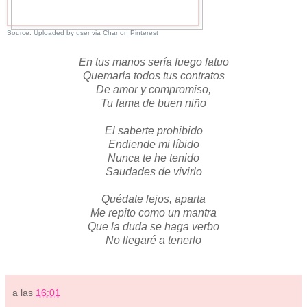
Source:
Uploaded by user
via
Char
on
Pinterest
En tus manos sería fuego fatuo
Quemaría todos tus contratos
De amor y compromiso,
Tu fama de buen niño
El saberte prohibido
Endiende mi líbido
Nunca te he tenido
Saudades de vivirlo
Quédate lejos, aparta
Me repito como un mantra
Que la duda se haga verbo
No llegaré a tenerlo
a las
16:01