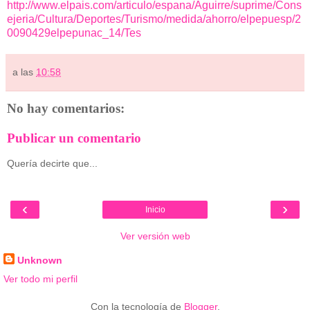
http://www.elpais.com/articulo/espana/Aguirre/suprime/Cons
ejeria/Cultura/Deportes/Turismo/medida/ahorro/elpepuesp/2
0090429elpepunac_14/Tes
a las
10:58
No hay comentarios:
Publicar un comentario
Quería decirte que...
‹
›
Inicio
Ver versión web
Unknown
Ver todo mi perfil
Con la tecnología de
Blogger
.