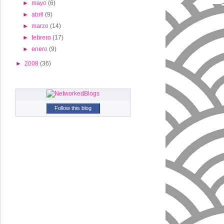
►
mayo
(6)
►
abril
(9)
►
marzo
(14)
►
febrero
(17)
►
enero
(9)
►
2008
(36)
Follow this blog