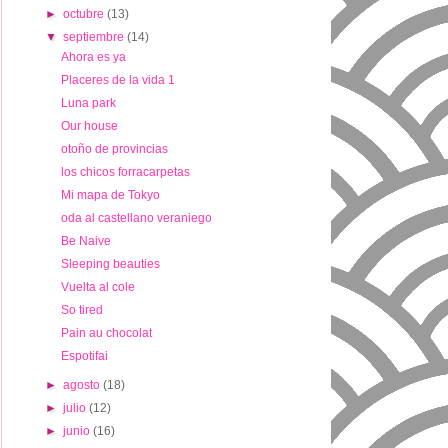
►
octubre
(13)
▼
septiembre
(14)
Ahora es ya
Placeres de la vida 1
Luna park
Our house
otoño de provincias
los chicos forracarpetas
Mi mapa de Tokyo
oda al castellano veraniego
Be Naive
Sleeping beauties
Vuelta al cole
So tired
Pain au chocolat
Espotifai
►
agosto
(18)
►
julio
(12)
►
junio
(16)