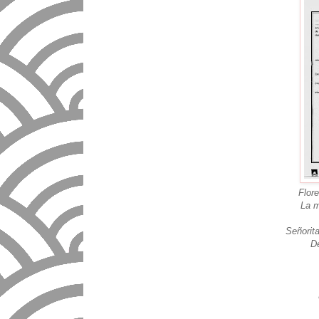
Flore
La m
Señorita
D