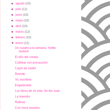
►
agosto
(10)
►
julio
(12)
►
junio
(10)
►
mayo
(10)
►
abril
(10)
►
marzo
(12)
►
febrero
(10)
▼
enero
(11)
Un cuadro a la semana: Yvette
Guibert
El año del conejo
Cotillear con precaución
Cajón de sastre
Resiste
Yo, escritora
Engalanada
Los libros de mi vida: On the road
La maestra
Rutinas
Con vivos muertos