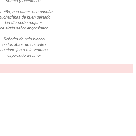
sumas y quebrados
s riñe, nos mima, nos enseña
uchachitas de buen peinado
Un día serán mujeres
de algún señor engominado
Señorita de pelo blanco
en los libros no encontró
quedose junto a la ventana
esperando un amor