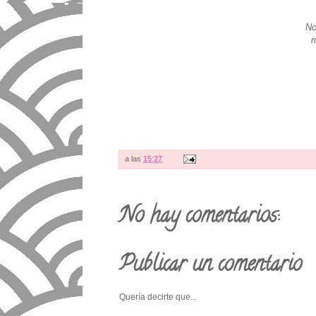
No
m
a las
15:27
No hay comentarios:
Publicar un comentario
Quería decirte que...