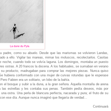
La dune du Pyla
su padre, como su abuelo. Desde que las marismas se volvieron Landas,
ado a ello. Vigilar las mareas, mimar los moluscos, recolectarlos. Casitas
e noche, cuando todo se volvía laguna. Los domingos, montaba un puesto
ores ostras. A 20 francos la docena. A los habituales, se sumaban en verano
e su producto, madrugaban para comprar las mejores piezas. Nunca quiso
 Se hubiera conformado con una mujer de curvas rotundas que le esperase
Pero Fabien era un solitario, un lobo de la bahía.
en el bosque y subir a la duna, a la gran señora. Aquella montaña de arena
a las estrellas y les contaba sus penas. También pedía deseos, más por
e una ostra. Una perla de blancura perfecta, nacarada y pura; el fruto de su
ba con ese día. Aunque nunca imaginó que llegaría de verdad…
Continuará