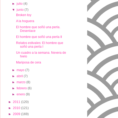
►
julio
(4)
▼
junio
(7)
Broken toy
A la hoguera
El hombre que soñó una perla.
Desenlace
El hombre que soñó una perla II
Relatos estivales: El hombre que
soñó una perla I
Un cuadro a la semana. Nevera de
hielo
Mariposa de cera
►
mayo
(7)
►
abril
(7)
►
marzo
(8)
►
febrero
(6)
►
enero
(9)
►
2011
(120)
►
2010
(121)
►
2009
(169)