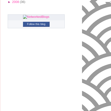
►
2008
(36)
Follow this blog