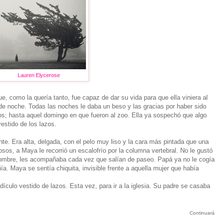
Lauren Elycerose
, como la quería tanto, fue capaz de dar su vida para que ella viniera al
de noche. Todas las noches le daba un beso y las gracias por haber sido
os; hasta aquel domingo en que fueron al zoo. Ella ya sospechó que algo
vestido de los lazos.
nte. Era alta, delgada, con el pelo muy liso y la cara más pintada que una
sos, a Maya le recorrió un escalofrío por la columna vertebral. No le gustó
 nombre, les acompañaba cada vez que salían de paseo. Papá ya no le cogía
a. Maya se sentía chiquita, invisible frente a aquella mujer que había
culo vestido de lazos. Esta vez, para ir a la iglesia. Su padre se casaba
Continuará