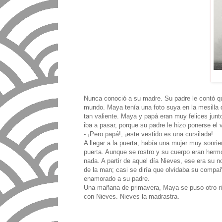
Nunca conoció a su madre. Su padre le contó que
mundo. Maya tenía una foto suya en la mesilla 
tan valiente. Maya y papá eran muy felices junt
iba a pasar, porque su padre le hizo ponerse el 
- ¡Pero papá!, ¡este vestido es una cursilada!
A llegar a la puerta, había una mujer muy sonrie
puerta. Aunque se rostro y su cuerpo eran hermo
nada. A partir de aquel día Nieves, ese era su
de la man; casi se diría que olvidaba su compañí
enamorado a su padre.
Una mañana de primavera, Maya se puso otro ridí
con Nieves. Nieves la madrastra.