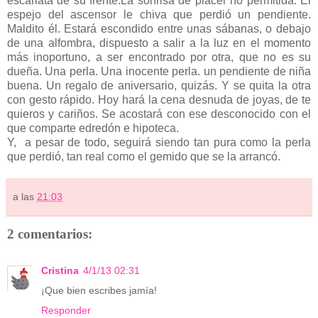
escarlata de su frente.La sonrisa de placer no permitida. El
espejo del ascensor le chiva que perdió un pendiente.
Maldito él. Estará escondido entre unas sábanas, o debajo
de una alfombra, dispuesto a salir a la luz en el momento
más inoportuno, a ser encontrado por otra, que no es su
dueña. Una perla. Una inocente perla. un pendiente de niña
buena. Un regalo de aniversario, quizás. Y se quita la otra
con gesto rápido. Hoy hará la cena desnuda de joyas, de te
quieros y cariños. Se acostará con ese desconocido con el
que comparte edredón e hipoteca.
Y, a pesar de todo, seguirá siendo tan pura como la perla
que perdió, tan real como el gemido que se la arrancó.
a las
21:03
2 comentarios:
Cristina
4/1/13 02:31
¡Que bien escribes jamía!
Responder